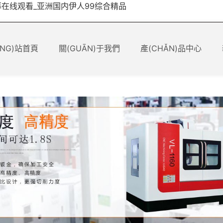
幕在线观看_亚洲国内伊人99综合精品
4
全國服務(wù)熱線：
ǍNG)站首頁
關(GUĀN)于我們
產(CHǍN)品中心