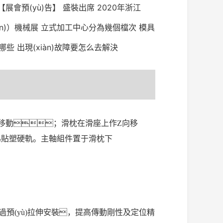
【展會預(yù)告】
盛裝出席
2020年浙江
án)）機械展
立式加工中心分為幾個檔次
模具
哪些
出現(xiàn)故障要怎么去解決
X向移動；滑枕在滑座上作Z向移
為貼塑硬軌。主軸組件置于滑枕下
g)過預(yù)拉伸安裝，提高傳動剛性及定位精