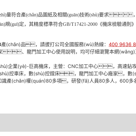
量符合產(chǎn)品圖紙及相關(guān)技術(shù)要求
)規(guī)定，其精度標準符合GB/T17421-2000《機床檢驗通則》及
B
產(chǎn)品，請拔打公司全國服務(wù)熱線：
400 9636 8
廠家、龍門加工中心使用說明，均可仔細瀏覽本網(wǎng
(shù)企業(yè)-巨高機床，主營：CNC加工中心，高
ù)控車床，數(shù)控鏜床，龍門加工中心廠家，數(sh
知識產(chǎn)權(quán)80多項，研發(fā)人員80多人