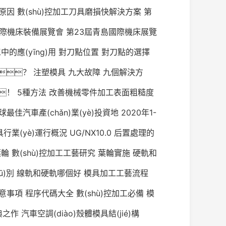
原因
數(shù)控加工刀具磨損快解決方案
第
國際機床裝備展覽會
第23屆青島國際機床展覽
的應(yīng)用
對刀點位置
對刀點的選擇
？
注塑模具
九大故障
九個解決方
！
5種方法
改善機械零件加工表面粗糙度
最佳汽車產(chǎn)業(yè)投資地
2020年1-
行業(yè)運行概況
UG/NX10.0
后置處理的
葉輪
數(shù)控加工工藝研究
葉輪實施
硬軌和
ū)別
線軌和硬軌哪個好
模具加工工藝流程
意事項
程序代碼大全
數(shù)控加工必備
模
)典之作
汽車空調(diào)殼體模具結(jié)構