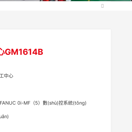
GM1614B
工中心
FANUC 0i-MF（5）數(shù)控系統(tǒng)
uǎn)