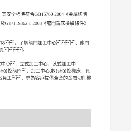
，其安全標準符合GB15760-2004《金屬切削
GB/T19362.1-2003《龍門銑床檢驗條件》
18
，了解龍門加工中心、龍門
)頁。
速鉆攻中心，立式加工中心，臥式加工中
ù)控龍門，加工中心,數(shù)控機床，具
，600多名員工，專為客戶提供全套的金屬切削機