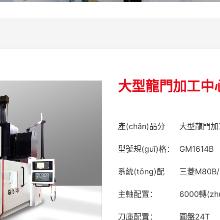
大型龍門加工中心
產(chǎn)品分
大型龍門加
類：
型號規(guī)格：
GM1614B
系統(tǒng)配
三菱M80B/
置：
主軸配置：
6000轉(zh
刀庫配置：
圓盤24T