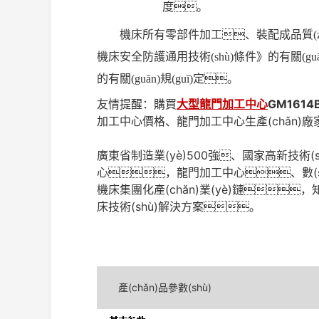
度。
機床所有零部件加工、裝配成品質(zhì)
機床安全防護通用技術(shù)條件》的有關(guān
的有關(guān)規(guī)定。
友情提醒：購買
大型龍門加工中心
GM1614
加工中心價格、龍門加工中心生產(chǎn)
廣東省制造業(yè)500強、國家高新技術
心，龍門加工中心、數(sh
機床集團化產(chǎn)業(yè)鏈，
床技術(shù)解決方案。
產(chǎn)品參數(shù)