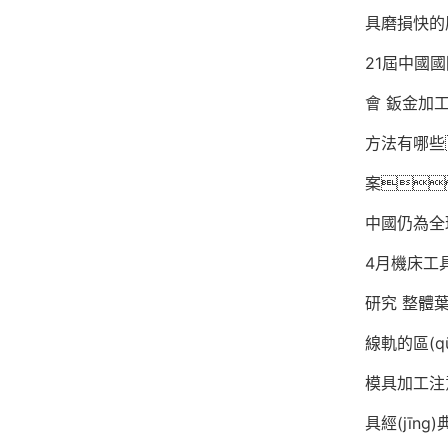
具磨損快的
21屆中國
會
鈑金加工中
方法有哪些
案
中國仍為全球
4月機床工具
研究
整體
線軌的區(q
模具加工注
具經(jīng