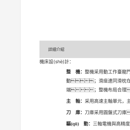
詳細介紹
機床設(shè)計：
整 機：
整機采用動工作臺龍門
動；滑座連同滑枕在
端；整機布局合理
主 軸：
采用高速主軸單元，主軸
刀 庫：
刀庫采用圓盤式刀庫
驅(qū) 動：
三軸電機與高精度滾