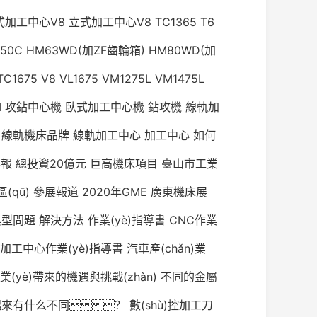
式加工中心V8
立式加工中心V8
TC1365
T6
50C
HM63WD(加ZF齒輪箱)
HM80WD(加
TC1675
V8
VL1675
VM1275L
VM1475L
M
攻鉆中心機
臥式加工中心機
鉆攻機
線軌加
線軌機床品牌
線軌加工中心
加工中心
如何
喜報
總投資20億元
巨高機床項目
臺山市工業
區(qū)
參展報道
2020年GME
廣東機床展
典型問題
解決方法
作業(yè)指導書
CNC作業
加工中心作業(yè)指導書
汽車產(chǎn)業
業(yè)帶來的機遇與挑戰(zhàn)
不同的金屬
起來有什么不同？
數(shù)控加工刀