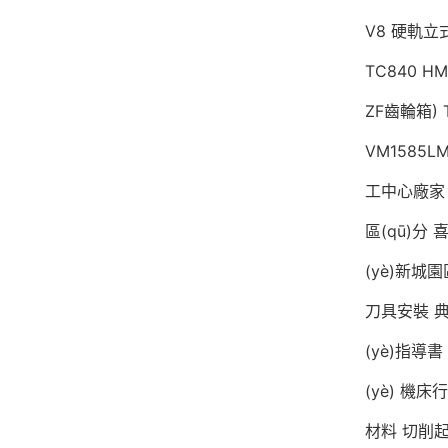
V8
硬軌立
TC840
HM
ZF齒輪箱)
VM1585L
工中心廠家
區(qū)分
(yè)新城園
刀具安裝
(yè)指導書
(yè)
機床行
材料
切削