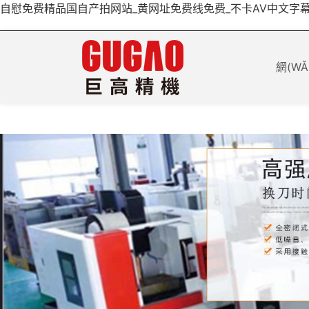
自慰免费精品国自产拍网站_黄网址免费线免费_不卡AV中文字
/
/
歡迎光臨巨高精機官網(wǎng)！
中文簡體
ENGLISH
網(W